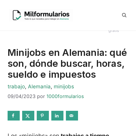
Saltar
Generador
al
Ofertas
#8044
Revisión
Contrato
de
contenido
de
Telegram
(sin
CV en
Directo
Kündigung
empleo
título)
alemán
Alemania
en alemán
gratis
Minijobs en Alemania: qué
son, dónde buscar, horas,
sueldo e impuestos
Categorías
trabajo
,
Alemania
,
minijobs
09/04/2023
por
1000formularios
Los «minijobs» son
trabajos a tiempo