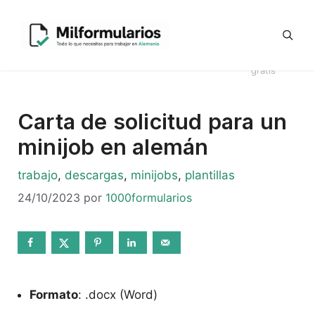
Saltar
Generador
al
Ofertas
#8044
Revisión
Contrato
de
contenido
de
Telegram
(sin
CV en
Directo
Kündigung
empleo
título)
alemán
Alemania
en alemán
gratis
Carta de solicitud para un
minijob en alemán
Categorías
trabajo
,
descargas
,
minijobs
,
plantillas
24/10/2023
por
1000formularios
Formato
: .docx (Word)