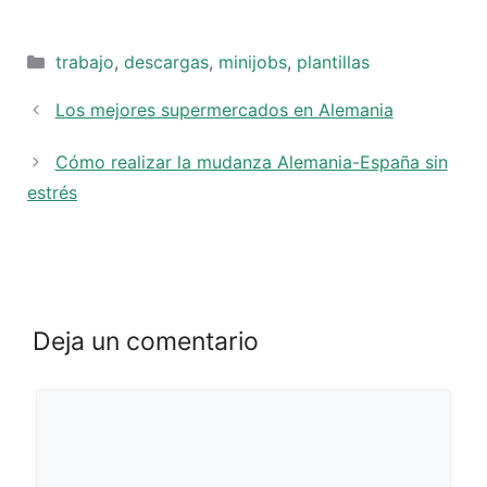
Categorías
trabajo
,
descargas
,
minijobs
,
plantillas
Los mejores supermercados en Alemania
Cómo realizar la mudanza Alemania-España sin
estrés
Deja un comentario
Comentario
Nombre
Correo
Web
electrónico