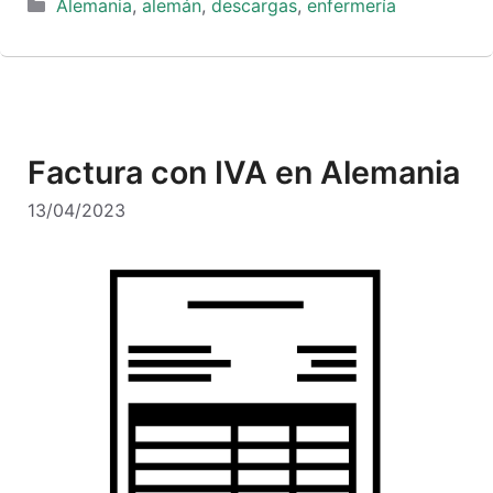
Categorías
Alemania
,
alemán
,
descargas
,
enfermería
Factura con IVA en Alemania
13/04/2023