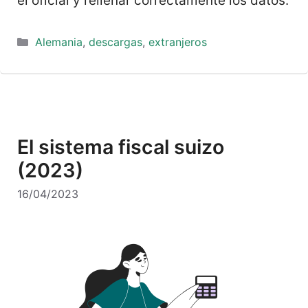
el oficial y rellenar correctamente los datos.
Categorías
Alemania
,
descargas
,
extranjeros
El sistema fiscal suizo
(2023)
16/04/2023