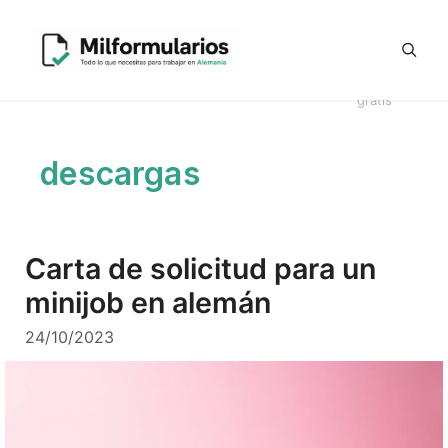
Saltar
Generador
al
Ofertas
#8044
Revisión
Contrato
de
contenido
de
Telegram
(sin
CV en
Directo
Kündigung
empleo
título)
alemán
Alemania
en alemán
gratis
descargas
Carta de solicitud para un
minijob en alemán
24/10/2023