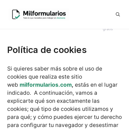
Saltar
Generador
al
Ofertas
#8044
Revisión
Contrato
de
contenido
de
Telegram
(sin
CV en
Directo
Kündigung
empleo
título)
alemán
Alemania
en alemán
gratis
Política de cookies
Si quieres saber más sobre el uso de
cookies que realiza este sitio
web
milformularios.com
,
estás en el lugar
indicado. A continuación, vamos a
explicarte qué son exactamente las
cookies; qué tipo de cookies utilizamos y
para qué; y cómo puedes ejercer tu derecho
para configurar tu navegador y desestimar