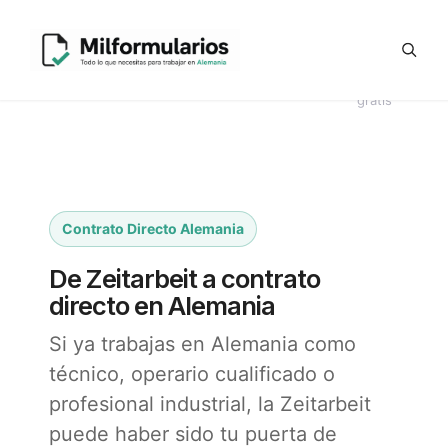
Saltar
Generador
al
Ofertas
#8044
Revisión
Contrato
de
contenido
de
Telegram
(sin
CV en
Directo
Kündigung
empleo
título)
alemán
Alemania
en alemán
gratis
Contrato Directo Alemania
De Zeitarbeit a contrato
directo en Alemania
Si ya trabajas en Alemania como
técnico, operario cualificado o
profesional industrial, la Zeitarbeit
puede haber sido tu puerta de