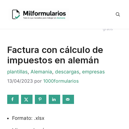
Saltar
Generador
al
Ofertas
#8044
Revisión
Contrato
de
contenido
de
Telegram
(sin
CV en
Directo
Kündigung
empleo
título)
alemán
Alemania
en alemán
gratis
Factura con cálculo de
impuestos en alemán
Categorías
plantillas
,
Alemania
,
descargas
,
empresas
13/04/2023
por
1000formularios
Formato: .xlsx