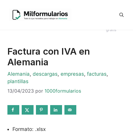
Saltar
Generador
al
Ofertas
#8044
Revisión
Contrato
de
contenido
de
Telegram
(sin
CV en
Directo
Kündigung
empleo
título)
alemán
Alemania
en alemán
gratis
Factura con IVA en
Alemania
Categorías
Alemania
,
descargas
,
empresas
,
facturas
,
plantillas
13/04/2023
por
1000formularios
Formato: .xlsx