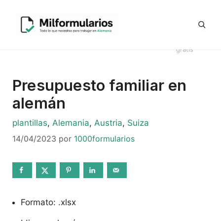
Saltar
Generador
al
Ofertas
#8044
Revisión
Contrato
de
contenido
de
Telegram
(sin
CV en
Directo
Kündigung
empleo
título)
alemán
Alemania
en alemán
gratis
Presupuesto familiar en
alemán
Categorías
plantillas
,
Alemania
,
Austria
,
Suiza
14/04/2023
por
1000formularios
Formato: .xlsx