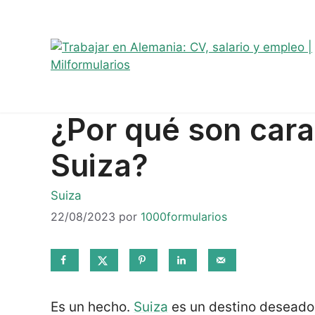
Saltar
Sobre mí
Ofertas de empleo
Telegram
#8044 (sin t
al
contenido
¿Por qué son cara
Suiza?
Categorías
Suiza
22/08/2023
por
1000formularios
Es un hecho.
Suiza
es un destino deseado p