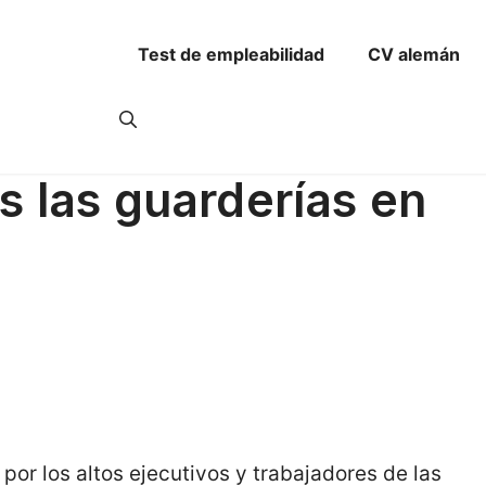
ítulo)
Revisión CV en alemán
Contrato Directo Alemania
Generad
Test de empleabilidad
CV alemán
s las guarderías en
or los altos ejecutivos y trabajadores de las