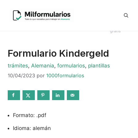
Saltar
Generador
al
Ofertas
#8044
Revisión
Contrato
de
contenido
de
Telegram
(sin
CV en
Directo
Kündigung
empleo
título)
alemán
Alemania
en alemán
gratis
Formulario Kindergeld
Categorías
trámites
,
Alemania
,
formularios
,
plantillas
10/04/2023
por
1000formularios
Formato: .pdf
Idioma: alemán