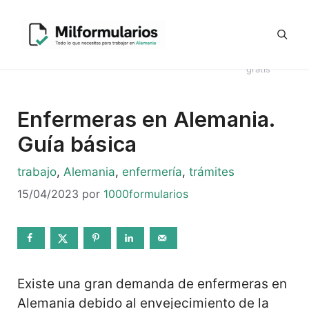
Saltar
Generador
al
Ofertas
#8044
Revisión
Contrato
de
contenido
de
Telegram
(sin
CV en
Directo
Kündigung
empleo
título)
alemán
Alemania
en alemán
gratis
Enfermeras en Alemania.
Guía básica
Categorías
trabajo
,
Alemania
,
enfermería
,
trámites
15/04/2023
por
1000formularios
Existe una gran demanda de enfermeras en
Alemania debido al envejecimiento de la