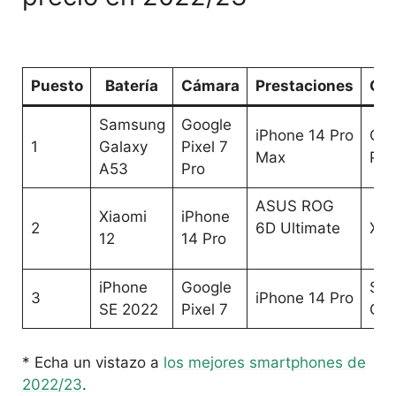
Puesto
Batería
Cámara
Prestaciones
Cal
Samsung
Google
iPhone 14 Pro
Opp
1
Galaxy
Pixel 7
Max
Pro
A53
Pro
ASUS ROG
Xiaomi
iPhone
2
6D Ultimate
Xia
12
14 Pro
iPhone
Google
Sa
3
iPhone 14 Pro
SE 2022
Pixel 7
Gal
* Echa un vistazo a
los mejores smartphones de
2022/23
.