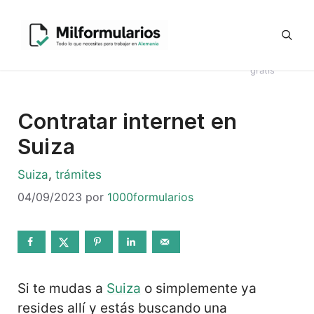
Saltar
Generador
al
Ofertas
#8044
Revisión
Contrato
de
contenido
de
Telegram
(sin
CV en
Directo
Kündigung
empleo
título)
alemán
Alemania
en alemán
gratis
Contratar internet en
Suiza
Categorías
Suiza
,
trámites
04/09/2023
por
1000formularios
Si te mudas a
Suiza
o simplemente ya
resides allí y estás buscando una