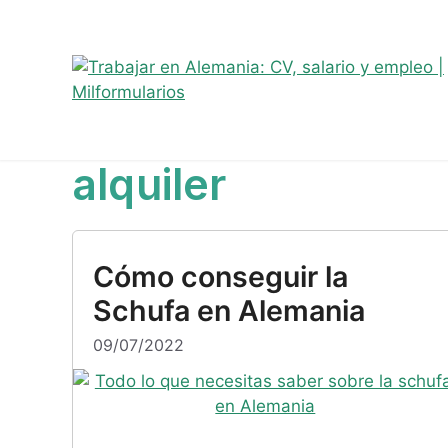
Saltar
Sobre mí
Ofertas de empleo
Telegram
#8044 (sin t
al
contenido
alquiler
Cómo conseguir la
Schufa en Alemania
09/07/2022