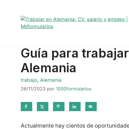
Saltar
Sobre mí
Ofertas de empleo
Telegram
#8044 (sin t
al
contenido
Guía para trabaja
Alemania
Categorías
trabajo
,
Alemania
26/11/2023
por
1000formularios
Actualmente hay cientos de oportunidade