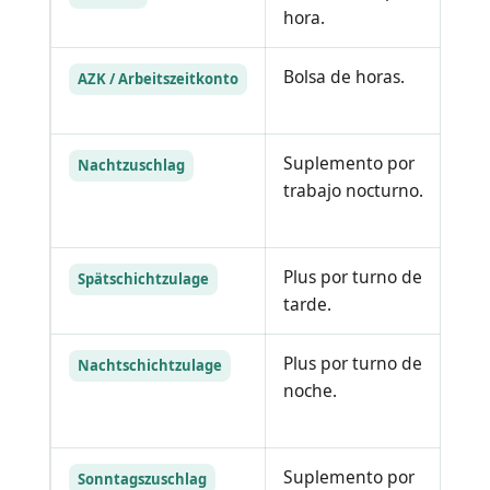
hora.
pa
Bolsa de horas.
Re
AZK / Arbeitszeitkonto
de
Suplemento por
Co
Nachtzuschlag
trabajo nocturno.
ap
pl
Plus por turno de
Pu
Spätschichtzulage
tarde.
ho
Plus por turno de
No
Nachtschichtzulage
noche.
Na
co
Suplemento por
Re
Sonntagszuschlag