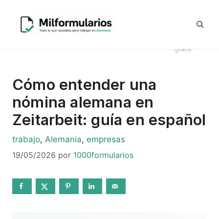
Saltar
Generador
al
Ofertas
#8044
Revisión
Contrato
de
contenido
de
Telegram
(sin
CV en
Directo
Kündigung
empleo
título)
alemán
Alemania
en alemán
gratis
Cómo entender una
nómina alemana en
Zeitarbeit: guía en español
Categorías
trabajo
,
Alemania
,
empresas
19/05/2026
por
1000formularios