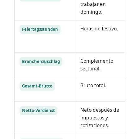
trabajar en
po
domingo.
Horas de festivo.
Pu
Feiertagsstunden
de
tu
Complemento
De
Branchenzuschlag
sectorial.
co
Bruto total.
In
Gesamt-Brutto
br
Neto después de
No
Netto-Verdienst
impuestos y
di
cotizaciones.