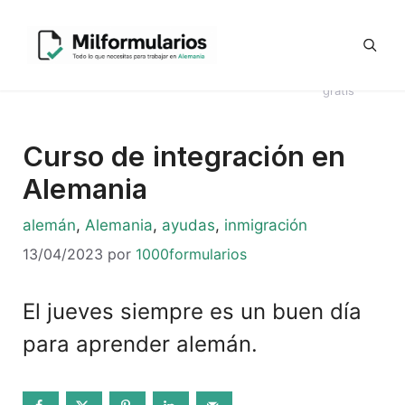
Saltar
Generador
al
Ofertas
#8044
Revisión
Contrato
de
contenido
de
Telegram
(sin
CV en
Directo
Kündigung
empleo
título)
alemán
Alemania
en alemán
gratis
Curso de integración en
Alemania
Categorías
alemán
,
Alemania
,
ayudas
,
inmigración
13/04/2023
por
1000formularios
El jueves siempre es un buen día
para aprender alemán.