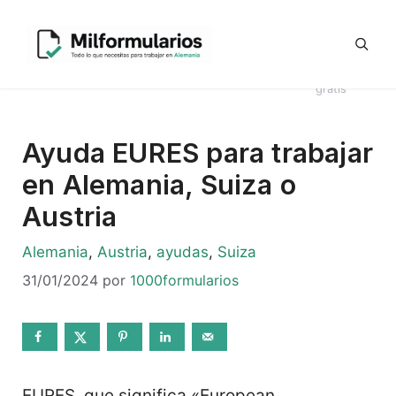
Saltar
Generador
al
Ofertas
#8044
Revisión
Contrato
de
contenido
de
Telegram
(sin
CV en
Directo
Kündigung
empleo
título)
alemán
Alemania
en alemán
gratis
Ayuda EURES para trabajar
en Alemania, Suiza o
Austria
Categorías
Alemania
,
Austria
,
ayudas
,
Suiza
31/01/2024
por
1000formularios
EURES, que significa «European