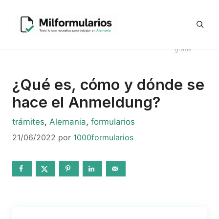
Saltar
Generador
al
Ofertas
#8044
Revisión
Contrato
de
contenido
de
Telegram
(sin
CV en
Directo
Kündigung
empleo
título)
alemán
Alemania
en alemán
gratis
¿Qué es, cómo y dónde se
hace el Anmeldung?
Categorías
trámites
,
Alemania
,
formularios
21/06/2022
por
1000formularios